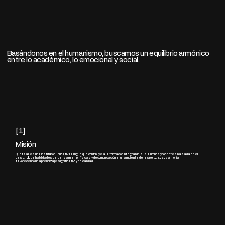
Basándonos en el humanismo, buscamos un equilibrio armónico
entre lo académico, lo emocional y social.
[1]
Misión
Quetzalli es una Institución Educativa Bilingüe que contribuye a la formación integral de sus alumnos y docentes basada en el
desarrollo de habilidades del pensamiento, físicas y de comunicación en un ambiente de respeto, gozo y armonía
favoreciendo un aprendizaje significativo y de calidad.