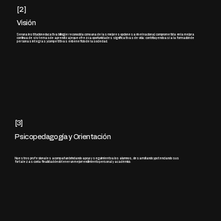
[2]
Visión
Ser una institución educativa bilingüe reconocida como una de las mejores opciones a nivel nacional, comprometida en la mejora
continua de sistemas de aprendizaje que ofrezca oportunidades significativas de vida: contribuyendo así a la formación de
personas íntegras y competitivas en beneficio de la sociedad.
[3]
Psicopedagogía y Orientación
Nuestros profesionales acompañan brindando apoyo y seguimiento a los alumnos, desarrollando y potenciando sus
fortalezas con la finalidad de obtener un mejor rendimiento personal y académico.