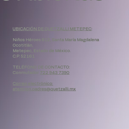
UBICACIÓN DE QUETZALLI METEPEC
:
Niños Héroes 812, Santa María Magdalena
Ocotitlán,
Metepec, Estado de México.
C.P. 52161
TELÉFONO DE CONTACTO:
Conmutador
722 943 7390
Correo electrónico:
atencion.padres@quetzalli.mx