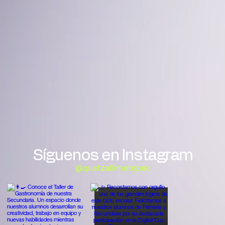
Síguenos en Instagram
@quetzallimetepec