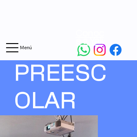
Conoc
e a Yali
Menú
PREESC
OLAR