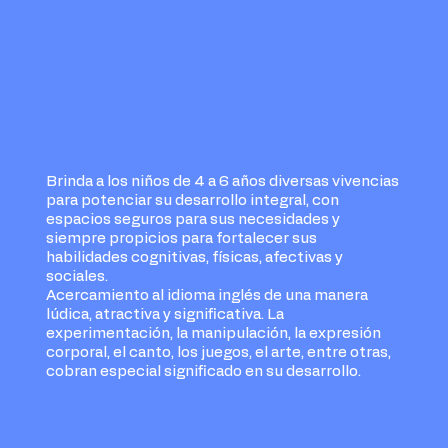
Fuera
de
la
galería
Brinda a los niños de 4 a 6 años diversas vivencias
para potenciar su desarrollo integral, con
espacios seguros para sus necesidades y
siempre propicios para fortalecer sus
habilidades cognitivas, físicas, afectivas y
sociales.
Acercamiento al idioma inglés de una manera
lúdica, atractiva y significativa. La
experimentación, la manipulación, la expresión
corporal, el canto, los juegos, el arte, entre otras,
cobran especial significado en su desarrollo.